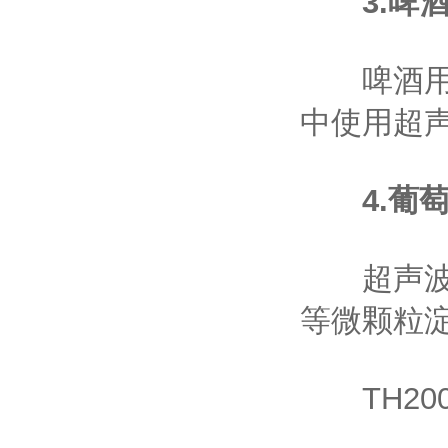
3.
啤
啤酒用超
中使用超
4.
葡
超声波处
等微颗粒
TH20