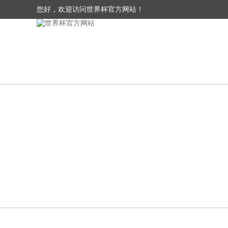
您好，欢迎访问世界杯官方网站！