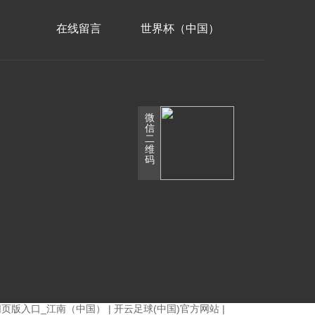
在线留言
世界杯（中国）
微
信
二
维
码
网页版入口_江南（中国）
|
开云足球(中国)官方网站
|