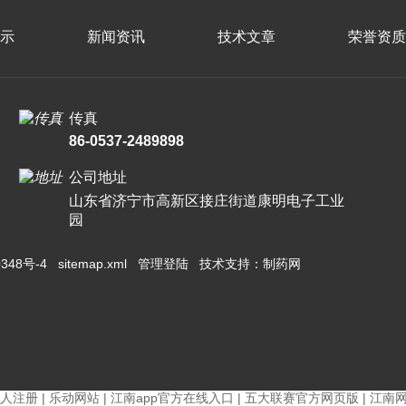
示
新闻资讯
技术文章
荣誉资质
传真
86-0537-2489898
公司地址
山东省济宁市高新区接庄街道康明电子工业
园
348号-4
sitemap.xml
管理登陆
技术支持：
制药网
人注册
|
乐动网站
|
江南app官方在线入口
|
五大联赛官方网页版
|
江南