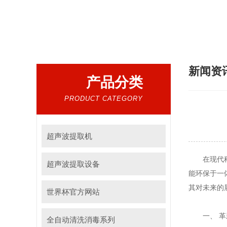
热门搜索：
超声波提取机，细胞破碎仪，低
新闻资
产品分类
PRODUCT CATEGORY
超声波提取机
在现代科技
超声波提取设备
能环保于一
其对未来的
世界杯官方网站
一、 革新
全自动清洗消毒系列