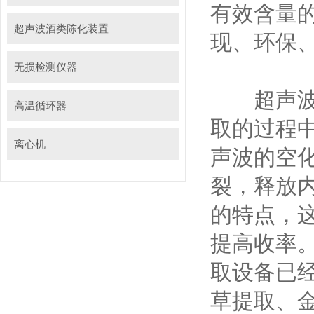
有效含量
超声波酒类陈化装置
现、环保
无损检测仪器
超声波提
高温循环器
取的过程
离心机
声波的空
裂，释放
的特点，
提高收率
取设备已
草提取、