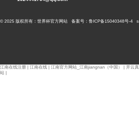
© 2025 版权所有：世界杯官方网站 备案号：
鲁ICP备15040348号-4
s
江南在线注册
|
江南在线
|
江南官方网站_江南jiangnan（中国）
|
开云真
站
|