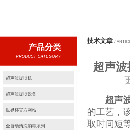
热门搜索：
超声波提取机，细胞破碎仪，低温超声波提
技术文章
/ ARTIC
产品分类
PRODUCT CATEGORY
超声波
超声波提取机
超声波提取设备
超声
的工艺，
世界杯官方网站
取时间短
全自动清洗消毒系列