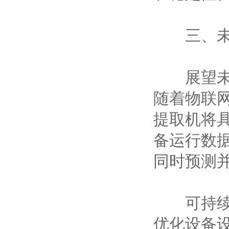
三、未来
展望未来
随着物联
提取机将
备运行数
同时预测
可持续性
优化设备