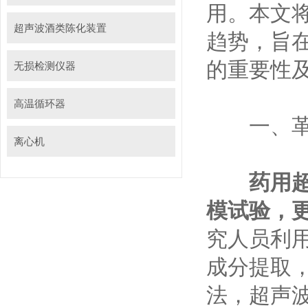
用。本文
超声波酒类陈化装置
趋势，旨
的重要性
无损检测仪器
高温循环器
一、革新
离心机
药用
模试验，
究人员利
成分提取
法，超声