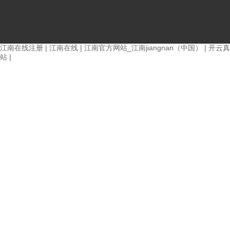
江南在线注册
|
江南在线
|
江南官方网站_江南jiangnan（中国）
|
开云真
站
|